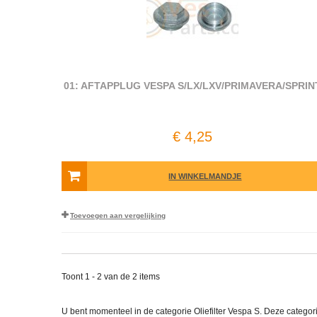
01: AFTAPPLUG VESPA S/LX/LXV/PRIMAVERA/SPRIN
€ 4,25
IN WINKELMANDJE
Toevoegen aan vergelijking
Toont 1 - 2 van de 2 items
U bent momenteel in de categorie Oliefilter Vespa S. Deze categor