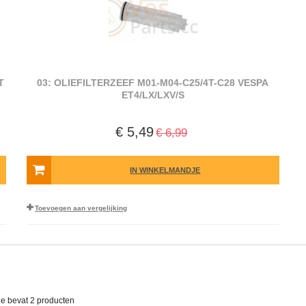
T
03: OLIEFILTERZEEF M01-M04-C25/4T-C28 VESPA
ET4/LX/LXV/S
€ 5,49
€ 6,99
IN WINKELMANDJE
Toevoegen aan vergelijking
ie bevat
2 producten