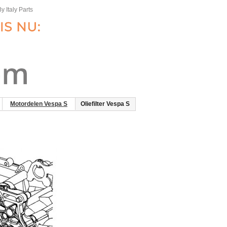
y Italy Parts
Motordelen Vespa S
Oliefilter Vespa S