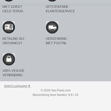
NIET GOED?
UITSTEKENDE
GELD TERUG
KLANTENSERVICE
BETALING BIJ
VERZENDING
ONTVANGST
MET POSTNL
100% VEILIGE
VERBINDING
Select Language
▼
© 2026 Ves-Parts.com
Beoordeling door klanten: 8.8 / 10