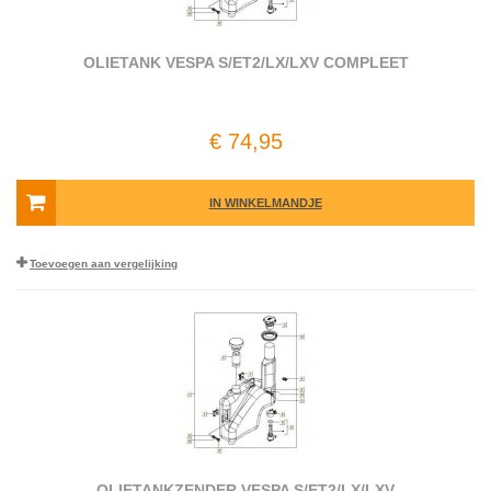
OLIETANK VESPA S/ET2/LX/LXV COMPLEET
€ 74,95
IN WINKELMANDJE
Toevoegen aan vergelijking
OLIETANKZENDER VESPA S/ET2/LX/LXV