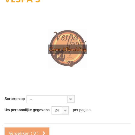
Sorteren op
--
Uw persoonlijke gegevens
per pagina
24
Vergelijken (
0
)