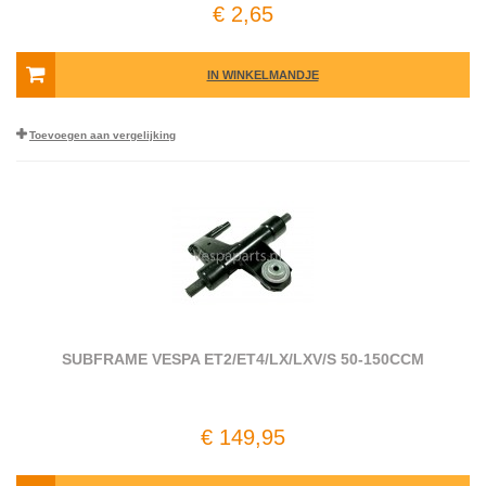
€ 2,65
IN WINKELMANDJE
Toevoegen aan vergelijking
SUBFRAME VESPA ET2/​ET4/​LX/​LXV/​S 50-150CCM
€ 149,95