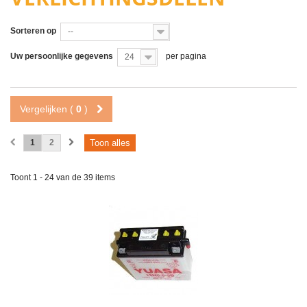
Sorteren op
--
Uw persoonlijke gegevens
per pagina
24
Vergelijken (
0
)
1
2
Toon alles
Toont 1 - 24 van de 39 items