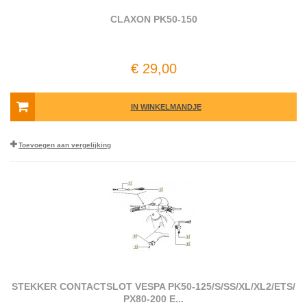
CLAXON PK50-150
€ 29,00
IN WINKELMANDJE
Toevoegen aan vergelijking
STEKKER CONTACTSLOT VESPA PK50-125/​S/​SS/​XL/​XL2/​ETS/​
PX80-200 E...