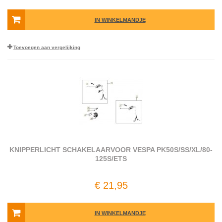
IN WINKELMANDJE
Toevoegen aan vergelijking
KNIPPERLICHT SCHAKELAARVOOR VESPA PK50S/​SS/​XL/​80-
125S/​ETS
€ 21,95
IN WINKELMANDJE