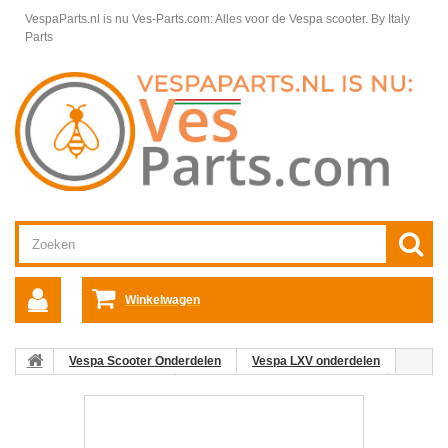
VespaParts.nl is nu Ves-Parts.com: Alles voor de Vespa scooter.
By Italy
Parts
Winkelwagen
Vespa Scooter Onderdelen
Vespa LXV onderdelen
Motordelen Vespa LXV
Cilinder-zuiger-pols Pin-eenheid
02:
Zuiger C25/4t-C26-C28 Cat. 3 Vespa ET4/LX/S