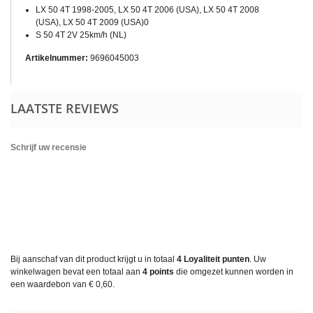
LX 50 4T 1998-2005, LX 50 4T 2006 (USA), LX 50 4T 2008
(USA), LX 50 4T 2009 (USA)0
S 50 4T 2V 25km/h (NL)
Artikelnummer:
9696045003
LAATSTE REVIEWS
Schrijf uw recensie
Bij aanschaf van dit product krijgt u in totaal
4
Loyaliteit punten
. Uw
winkelwagen bevat een totaal aan
4
points
die omgezet kunnen worden in
een waardebon van
€ 0,60
.