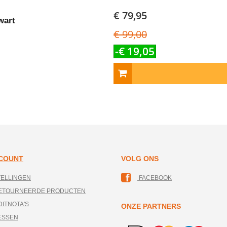
€ 79,95
wart
€ 99,00
-€ 19,05
CCOUNT
VOLG ONS
TELLINGEN
FACEBOOK
RETOURNEERDE PRODUCTEN
DITNOTA'S
ONZE PARTNERS
ESSEN