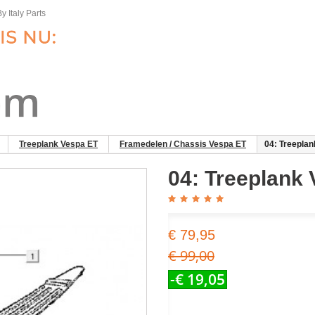
y Italy Parts
Treeplank Vespa ET
Framedelen / Chassis Vespa ET
04: Treeplan
04: Treeplank
€ 79,95
€ 99,00
-€ 19,05