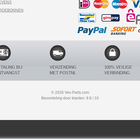
EVENS
ARDEBONNEN
TALING BIJ
VERZENDING
100% VEILIGE
NTVANGST
MET POSTNL
VERBINDING
© 2026 Ves-Parts.com
Beoordeling door klanten: 8.8 / 10