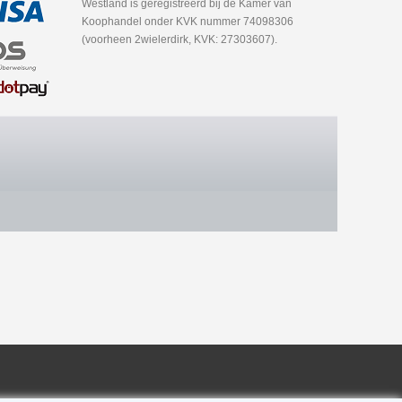
Westland is geregistreerd bij de Kamer van
Koophandel onder KVK nummer 74098306
(voorheen 2wielerdirk, KVK: 27303607).