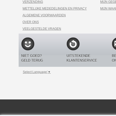
VERZENDING
MIJN GEG
WETTELIJKE MEDEDELINGEN EN PRIVACY
MIJN WA
ALGEMENE VOORWAARDEN
OVER ONS
VEELGESTELDE VRAGEN
NIET GOED?
UITSTEKENDE
BE
GELD TERUG
KLANTENSERVICE
O
Select Language
▼