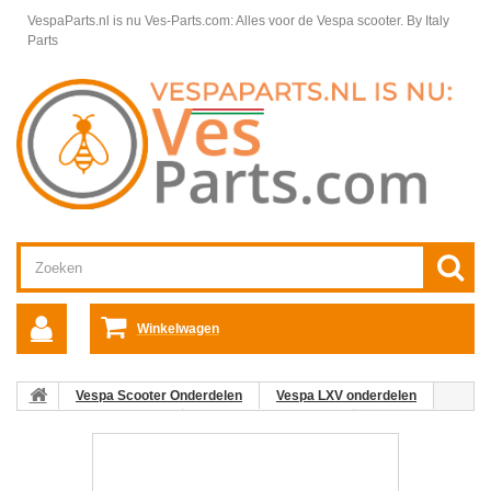
VespaParts.nl is nu Ves-Parts.com: Alles voor de Vespa scooter.
By Italy
Parts
Winkelwagen
Vespa Scooter Onderdelen
Vespa LXV onderdelen
Wieldelen Vespa LXV
Achterwiel Vespa LXV
06: Sluitring
M01-M04-M12 Achteras Vespa ET2/ET4/LX/LXV/S