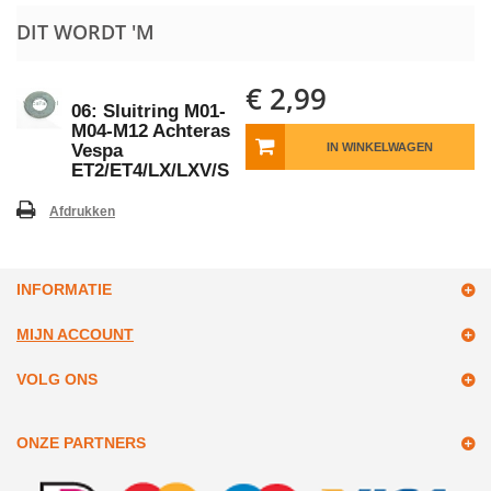
DIT WORDT 'M
€ 2,99
06: Sluitring M01-
M04-M12 Achteras
Vespa
IN WINKELWAGEN
ET2/ET4/LX/LXV/S
Afdrukken
INFORMATIE
MIJN ACCOUNT
VOLG ONS
ONZE PARTNERS