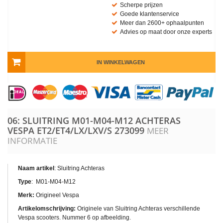
Scherpe prijzen
Goede klantenservice
Meer dan 2600+ ophaalpunten
Advies op maat door onze experts
IN WINKELWAGEN
06: SLUITRING M01-M04-M12 ACHTERAS
VESPA ET2/ET4/LX/LXV/S
273099
MEER
INFORMATIE
Naam artikel
: Sluitring Achteras
Type
: M01-M04-M12
Merk:
Origineel Vespa
Artikelomschrijving:
Originele van Sluitring Achteras verschillende
Vespa scooters. Nummer 6 op afbeelding.