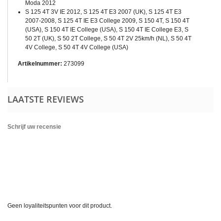
Moda 2012
S 125 4T 3V IE 2012, S 125 4T E3 2007 (UK), S 125 4T E3
2007-2008, S 125 4T IE E3 College 2009, S 150 4T, S 150 4T
(USA), S 150 4T IE College (USA), S 150 4T IE College E3, S
50 2T (UK), S 50 2T College, S 50 4T 2V 25km/h (NL), S 50 4T
4V College, S 50 4T 4V College (USA)
Artikelnummer:
273099
LAATSTE REVIEWS
Schrijf uw recensie
Geen loyaliteitspunten voor dit product.