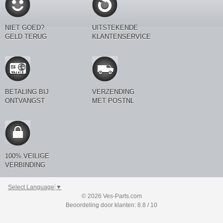
NIET GOED?
UITSTEKENDE
GELD TERUG
KLANTENSERVICE
BETALING BIJ
VERZENDING
ONTVANGST
MET POSTNL
100% VEILIGE
VERBINDING
Select Language
▼
© 2026 Ves-Parts.com
Beoordeling door klanten: 8.8 / 10