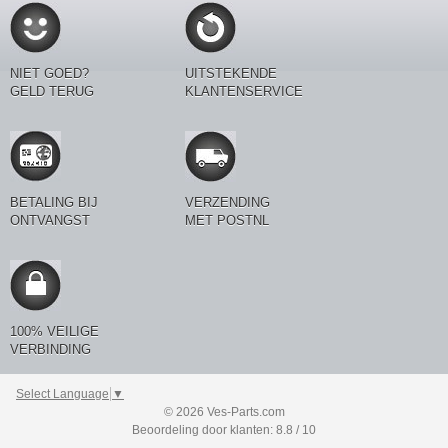
NIET GOED?
UITSTEKENDE
GELD TERUG
KLANTENSERVICE
BETALING BIJ
VERZENDING
ONTVANGST
MET POSTNL
100% VEILIGE
VERBINDING
Select Language
▼
© 2026 Ves-Parts.com
Beoordeling door klanten: 8.8 / 10