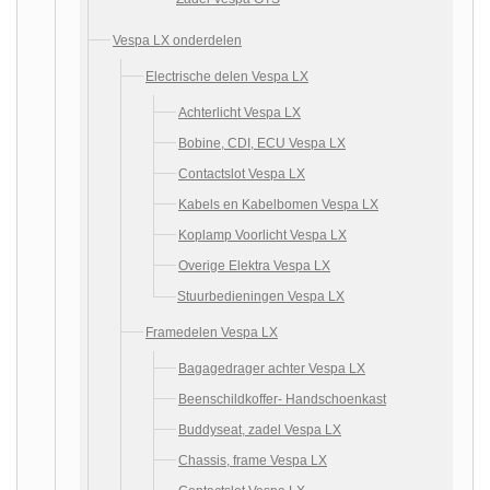
Vespa LX onderdelen
Electrische delen Vespa LX
Achterlicht Vespa LX
Bobine, CDI, ECU Vespa LX
Contactslot Vespa LX
Kabels en Kabelbomen Vespa LX
Koplamp Voorlicht Vespa LX
Overige Elektra Vespa LX
Stuurbedieningen Vespa LX
Framedelen Vespa LX
Bagagedrager achter Vespa LX
Beenschildkoffer- Handschoenkast
Buddyseat, zadel Vespa LX
Chassis, frame Vespa LX