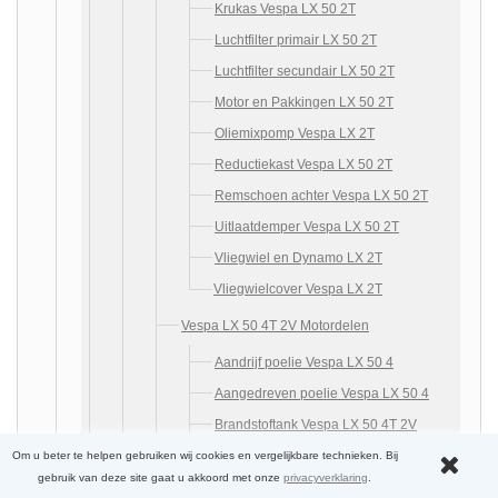
Krukas Vespa LX 50 2T
Luchtfilter primair LX 50 2T
Luchtfilter secundair LX 50 2T
Motor en Pakkingen LX 50 2T
Oliemixpomp Vespa LX 2T
Reductiekast Vespa LX 50 2T
Remschoen achter Vespa LX 50 2T
Uitlaatdemper Vespa LX 50 2T
Vliegwiel en Dynamo LX 2T
Vliegwielcover Vespa LX 2T
Vespa LX 50 4T 2V Motordelen
Aandrijf poelie Vespa LX 50 4
Aangedreven poelie Vespa LX 50 4
Brandstoftank Vespa LX 50 4T 2V
Carburateur Componenten Vespa
Om u beter te helpen gebruiken wij cookies en vergelijkbare technieken. Bij
gebruik van deze site gaat u akkoord met onze
privacyverklaring
.
LX