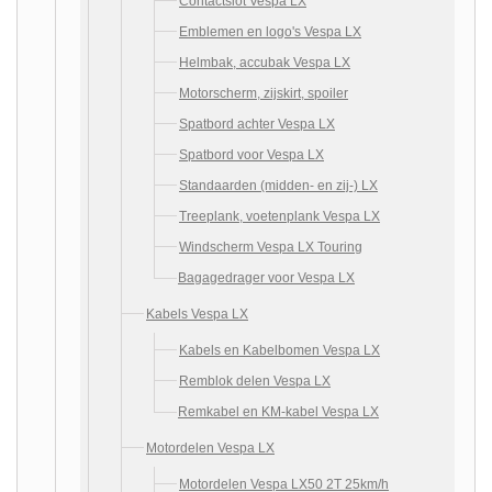
Contactslot Vespa LX
Emblemen en logo's Vespa LX
Helmbak, accubak Vespa LX
Motorscherm, zijskirt, spoiler
Spatbord achter Vespa LX
Spatbord voor Vespa LX
Standaarden (midden- en zij-) LX
Treeplank, voetenplank Vespa LX
Windscherm Vespa LX Touring
Bagagedrager voor Vespa LX
Kabels Vespa LX
Kabels en Kabelbomen Vespa LX
Remblok delen Vespa LX
Remkabel en KM-kabel Vespa LX
Motordelen Vespa LX
Motordelen Vespa LX50 2T 25km/h