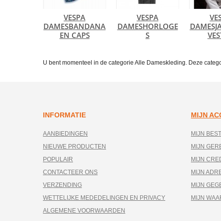
VESPA
VESPA
VE
DAMESBANDANA
DAMESHORLOGE
DAMESJA
EN CAPS
S
VES
U bent momenteel in de categorie Alle Dameskleding. Deze catego
INFORMATIE
MIJN A
AANBIEDINGEN
MIJN BES
NIEUWE PRODUCTEN
MIJN GE
POPULAIR
MIJN CRE
CONTACTEER ONS
MIJN ADR
VERZENDING
MIJN GEG
WETTELIJKE MEDEDELINGEN EN PRIVACY
MIJN WA
ALGEMENE VOORWAARDEN