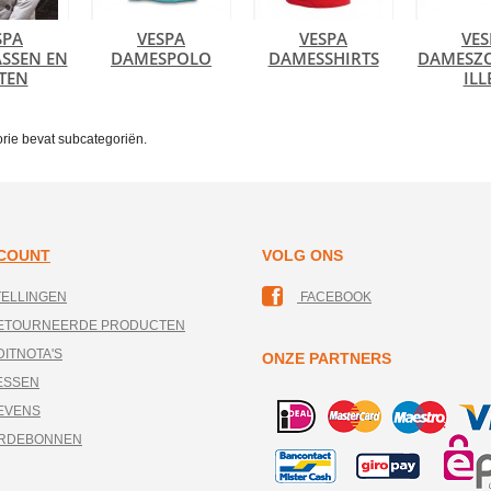
SPA
VESPA
VESPA
VES
SSEN EN
DAMESPOLO
DAMESSHIRTS
DAMESZ
TEN
ILL
rie bevat subcategoriën.
CCOUNT
VOLG ONS
TELLINGEN
FACEBOOK
RETOURNEERDE PRODUCTEN
DITNOTA'S
ONZE PARTNERS
ESSEN
EVENS
ARDEBONNEN