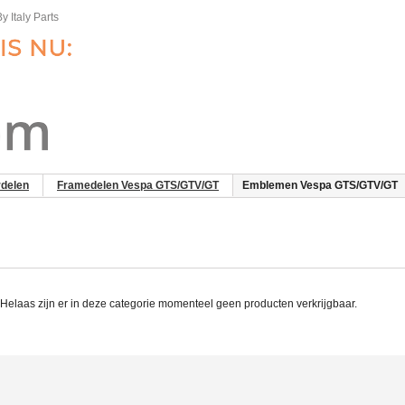
y Italy Parts
delen
Framedelen Vespa GTS/GTV/GT
Emblemen Vespa GTS/GTV/GT
laas zijn er in deze categorie momenteel geen producten verkrijgbaar.