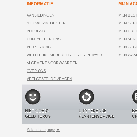
INFORMATIE
MIJN A
AANBIEDINGEN
MIJN BES
NIEUWE PRODUCTEN
MIJN GE
POPULAIR
MIJN CRE
CONTACTEER ONS
MIJN ADR
VERZENDING
MIJN GEG
WETTELIJKE MEDEDELINGEN EN PRIVACY
MIJN WA
ALGEMENE VOORWAARDEN
OVER ONS
VEELGESTELDE VRAGEN
NIET GOED?
UITSTEKENDE
BE
GELD TERUG
KLANTENSERVICE
O
Select Language
▼