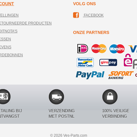
CCOUNT
VOLG ONS
TELLINGEN
FACEBOOK
RETOURNEERDE PRODUCTEN
DITNOTA'S
ONZE PARTNERS
ESSEN
EVENS
ARDEBONNEN
TALING BIJ
VERZENDING
100% VEILIGE
NTVANGST
MET POSTNL
VERBINDING
© 2026 Ves-Parts.com