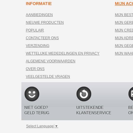
INFORMATIE
MIJN A
AANBIEDINGEN
MIJN BES
NIEUWE PRODUCTEN
MIJN GE
POPULAIR
MIJN CRE
CONTACTEER ONS
MIJN ADR
VERZENDING
MIJN GEG
WETTELIJKE MEDEDELINGEN EN PRIVACY
MIJN WA
ALGEMENE VOORWAARDEN
OVER ONS
VEELGESTELDE VRAGEN
NIET GOED?
UITSTEKENDE
BE
GELD TERUG
KLANTENSERVICE
O
Select Language
▼