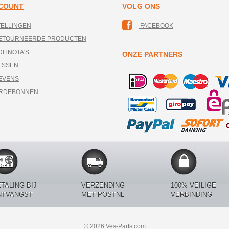
CCOUNT
VOLG ONS
TELLINGEN
FACEBOOK
RETOURNEERDE PRODUCTEN
DITNOTA'S
ONZE PARTNERS
ESSEN
EVENS
ARDEBONNEN
TALING BIJ
VERZENDING
100% VEILIGE
NTVANGST
MET POSTNL
VERBINDING
© 2026 Ves-Parts.com