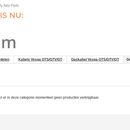
y Italy Parts
delen
Kabels Vespa GTS/GTV/GT
Gaskabel Vespa GTS/GTV/GT
G
n er in deze categorie momenteel geen producten verkrijgbaar.