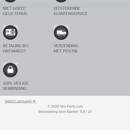
NIET GOED?
UITSTEKENDE
GELD TERUG
KLANTENSERVICE
BETALING BIJ
VERZENDING
ONTVANGST
MET POSTNL
100% VEILIGE
VERBINDING
Select Language
▼
© 2026 Ves-Parts.com
Beoordeling door klanten: 8.8 / 10