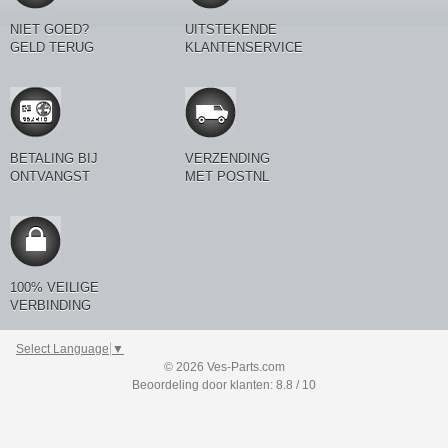
NIET GOED?
UITSTEKENDE
GELD TERUG
KLANTENSERVICE
BETALING BIJ
VERZENDING
ONTVANGST
MET POSTNL
100% VEILIGE
VERBINDING
Select Language
▼
© 2026 Ves-Parts.com
Beoordeling door klanten: 8.8 / 10