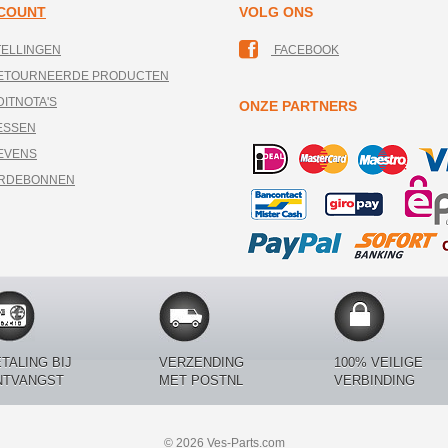
CCOUNT
VOLG ONS
TELLINGEN
FACEBOOK
RETOURNEERDE PRODUCTEN
DITNOTA'S
ONZE PARTNERS
ESSEN
EVENS
ARDEBONNEN
TALING BIJ
VERZENDING
100% VEILIGE
NTVANGST
MET POSTNL
VERBINDING
© 2026 Ves-Parts.com