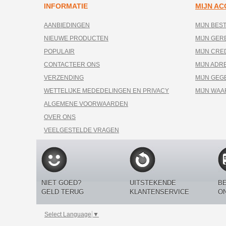
INFORMATIE
MIJN A
AANBIEDINGEN
MIJN BES
NIEUWE PRODUCTEN
MIJN GE
POPULAIR
MIJN CRE
CONTACTEER ONS
MIJN ADR
VERZENDING
MIJN GEG
WETTELIJKE MEDEDELINGEN EN PRIVACY
MIJN WA
ALGEMENE VOORWAARDEN
OVER ONS
VEELGESTELDE VRAGEN
NIET GOED?
UITSTEKENDE
BE
GELD TERUG
KLANTENSERVICE
O
Select Language
▼