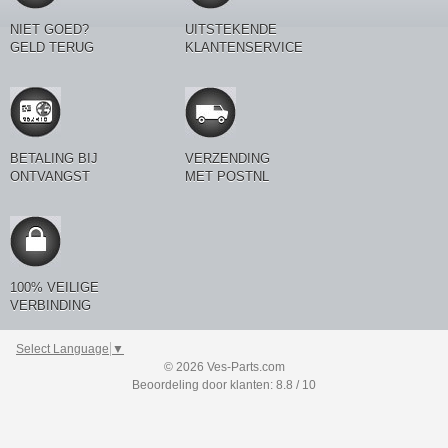
NIET GOED?
UITSTEKENDE
GELD TERUG
KLANTENSERVICE
BETALING BIJ
VERZENDING
ONTVANGST
MET POSTNL
100% VEILIGE
VERBINDING
Select Language
▼
© 2026 Ves-Parts.com
Beoordeling door klanten: 8.8 / 10