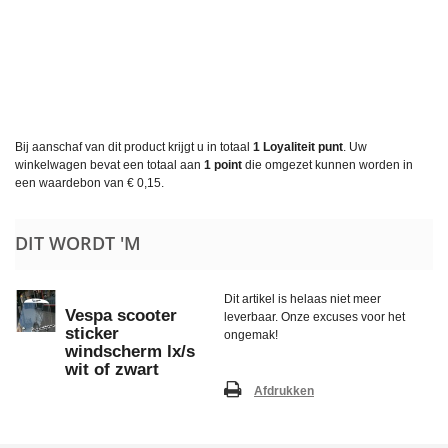
Bij aanschaf van dit product krijgt u in totaal
1
Loyaliteit punt
. Uw
winkelwagen bevat een totaal aan
1
point
die omgezet kunnen worden in
een waardebon van
€ 0,15
.
DIT WORDT 'M
Dit artikel is helaas niet meer
Vespa scooter
leverbaar. Onze excuses voor het
sticker
ongemak!
windscherm lx/s
wit of zwart
Afdrukken