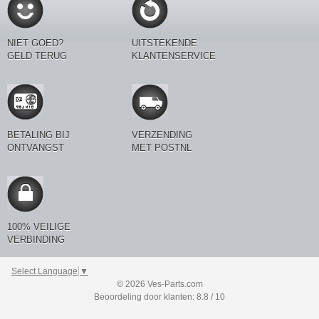
NIET GOED?
UITSTEKENDE
GELD TERUG
KLANTENSERVICE
BETALING BIJ
VERZENDING
ONTVANGST
MET POSTNL
100% VEILIGE
VERBINDING
Select Language
▼
© 2026 Ves-Parts.com
Beoordeling door klanten: 8.8 / 10