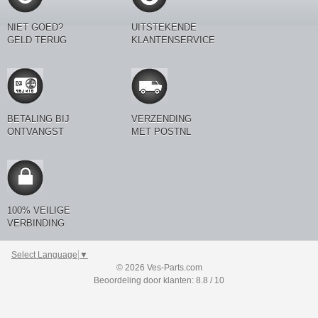
NIET GOED?
UITSTEKENDE
GELD TERUG
KLANTENSERVICE
BETALING BIJ
VERZENDING
ONTVANGST
MET POSTNL
100% VEILIGE
VERBINDING
Select Language
▼
© 2026 Ves-Parts.com
Beoordeling door klanten: 8.8 / 10