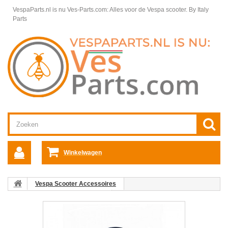
VespaParts.nl is nu Ves-Parts.com: Alles voor de Vespa scooter.
By Italy
Parts
Winkelwagen
Vespa Scooter Accessoires
Vespa Primavera accessoires
Vespa Primavera Beschermbeugels
Voorspatbordbeugel Mat
Zwart Vespa origineel 5 punts montage Primavera/Sprint/Elettrica