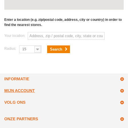
Enter a location (e.g. zip/postal code, address, city or country) in order to
find the nearest stores.
Your location:
Radius:
15
Search
INFORMATIE
MIJN ACCOUNT
VOLG ONS
ONZE PARTNERS