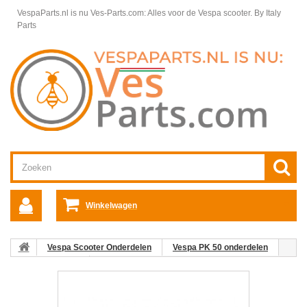
VespaParts.nl is nu Ves-Parts.com: Alles voor de Vespa scooter.
By Italy
Parts
Winkelwagen
Vespa Scooter Onderdelen
Vespa PK 50 onderdelen
Voorvorkdelen
09. Kogelring-Balhoofdset boven (geel) Vespa
PK50/PX/Primav/Spri