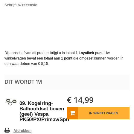
Schrijf uw recensie
Bij aanschaf van dit product krijgt u in totaal
1
Loyaliteit punt
. Uw
winkelwagen bevat een totaal aan
1
point
die omgezet kunnen worden in
een waardebon van
€ 0,15
.
DIT WORDT 'M
€ 14,99
09. Kogelring-
Balhoofdset boven
(geel) Vespa
IN WINKELWAGEN
PK50/PX/Primav/Spri
Afdrukken