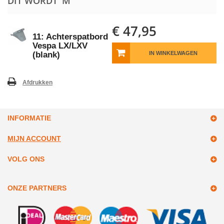
DIT WORDT 'M
€ 47,95
11: Achterspatbord
Vespa LX/LXV
(blank)
IN WINKELWAGEN
Afdrukken
INFORMATIE
MIJN ACCOUNT
VOLG ONS
ONZE PARTNERS