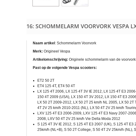
16: SCHOMMELARM VOORVORK VESPA LX
Naam artikel
: Schommelarm Voorvork
Merk:
Origineel Vespa
Artikelomschrijving:
Originele schommelarm van de voorvork 
Past op de volgende Vespa scooters:
ET2 50 2T
ET4 125 4T, ET4 50 4T
LX 125 4T 2006, LX 125 4T 3V IE 2012, LX 125 4T E3 2006
150 4T 2009 (USA), LX 150 4T 3V 2012, LX 150 4T E3 2006,
LX 50 2T 2009-2012, LX 50 2T 25 km/h NL 2005, LX 50 2T 
4T 2V 25 km/h 2010-2011 (NL), LX 50 4T 2V 25 km/h Touri
LXV 125 4T E3 2006-2009, LXV 125 4T E3 Navy 2007-2008,
2008, LXV 50 4T 2V 25 km/h Vie Della Moda 2012
S 125 4T 3V IE 2012, S 125 4T E3 2007 (UK), S 125 4T E3 2
25km/h (NL+B), S 50 2T College, S 50 4T 2V 25km/h (NL), 