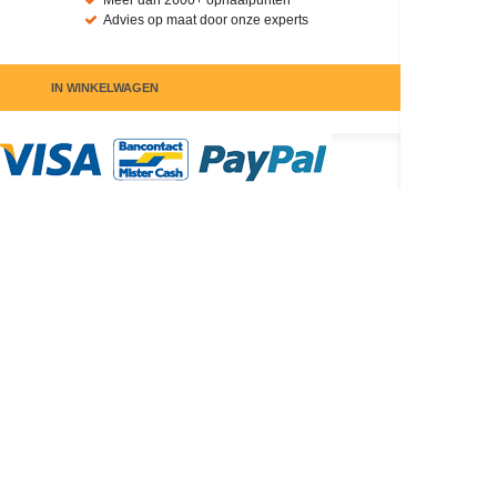
Meer dan 2600+ ophaalpunten
Advies op maat door onze experts
IN WINKELWAGEN