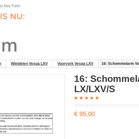
y Italy Parts
n
Wieldelen Vespa LXV
Voorvork Vespa LXV
16: Schommelarm Vo
16: Schommel
LX/LXV/S
€ 95,00