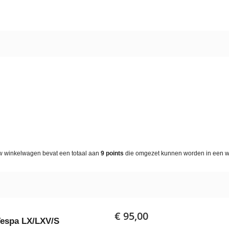
w winkelwagen bevat een totaal aan
9
points
die omgezet kunnen worden in een 
€ 95,00
espa LX/LXV/S