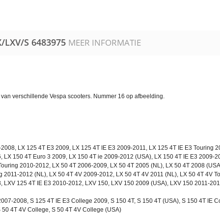
/LXV/S
6483975
MEER INFORMATIE
van verschillende Vespa scooters. Nummer 16 op afbeelding.
-2008, LX 125 4T E3 2009, LX 125 4T IE E3 2009-2011, LX 125 4T IE E3 Touring 
 LX 150 4T Euro 3 2009, LX 150 4T ie 2009-2012 (USA), LX 150 4T IE E3 2009-20
Touring 2010-2012, LX 50 4T 2006-2009, LX 50 4T 2005 (NL), LX 50 4T 2008 (USA
ng 2011-2012 (NL), LX 50 4T 4V 2009-2012, LX 50 4T 4V 2011 (NL), LX 50 4T 4V T
 LXV 125 4T IE E3 2010-2012, LXV 150, LXV 150 2009 (USA), LXV 150 2011-201
007-2008, S 125 4T IE E3 College 2009, S 150 4T, S 150 4T (USA), S 150 4T IE Co
S 50 4T 4V College, S 50 4T 4V College (USA)