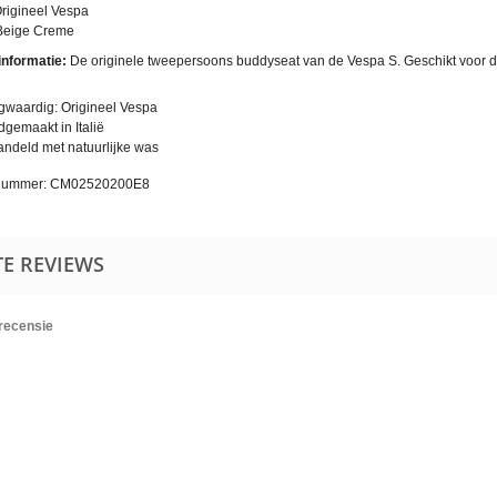
Origineel Vespa
 Beige Creme
linformatie:
De originele tweepersoons buddyseat van de Vespa S. Geschikt voor 
waardig: Origineel Vespa
gemaakt in Italië
ndeld met natuurlijke was
lnummer: CM02520200E8
TE REVIEWS
 recensie