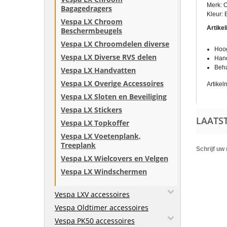
Merk: 
Bagagedragers
Kleur:
Vespa LX Chroom
Artike
Beschermbeugels
Vespa LX Chroomdelen diverse
Hoog
Vespa LX Diverse RVS delen
Hand
Beha
Vespa LX Handvatten
Vespa LX Overige Accessoires
Artike
Vespa LX Sloten en Beveiliging
Vespa LX Stickers
LAATS
Vespa LX Topkoffer
Vespa LX Voetenplank,
Treeplank
Schrijf uw
Vespa LX Wielcovers en Velgen
Vespa LX Windschermen
Vespa LXV accessoires
Vespa Oldtimer accessoires
Vespa PK50 accessoires