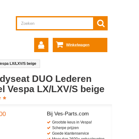
Winkelwagen
espa LX/LXV/S beige
dyseat DUO Lederen
el Vespa LX/LXV/S beige
00
Bij Ves-Parts.com
Grootste keus in Vespa!
Scherpe prijzen
Goede klantenservice