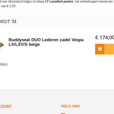
 van dit product krijgt u in totaal
17
Loyaliteit punten
. Uw winkelwagen bevat een 
 van
€ 2,55
.
ORDT 'M
€ 174,0
Buddyseat DUO Lederen zadel Vespa
LX/LXV/S beige
ukken
CCOUNT
VOLG ONS