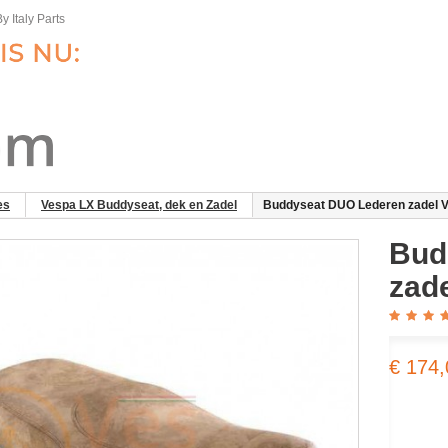
y Italy Parts
es
Vespa LX Buddyseat, dek en Zadel
Buddyseat DUO Lederen zadel V
Bud
zad
€ 174,