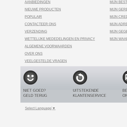
AANBIEDINGEN
MIJN BES
NIEUWE PRODUCTEN
MIJN GE
POPULAIR
MIJN CRE
CONTACTEER ONS
MIJN ADR
VERZENDING
MIJN GEG
WETTELIJKE MEDEDELINGEN EN PRIVACY
MIJN WA
ALGEMENE VOORWAARDEN
OVER ONS
VEELGESTELDE VRAGEN
NIET GOED?
UITSTEKENDE
BE
GELD TERUG
KLANTENSERVICE
O
Select Language
▼