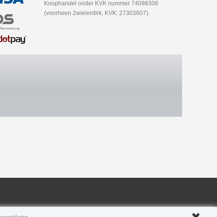
Koophandel onder KVK nummer 74098306
(voorheen 2wielerdirk, KVK: 27303607).
acyverklaring
.