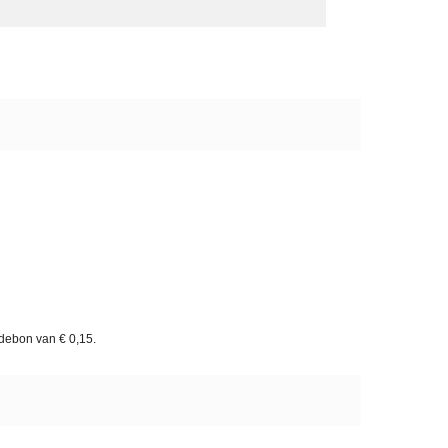
rdebon van
€ 0,15
.