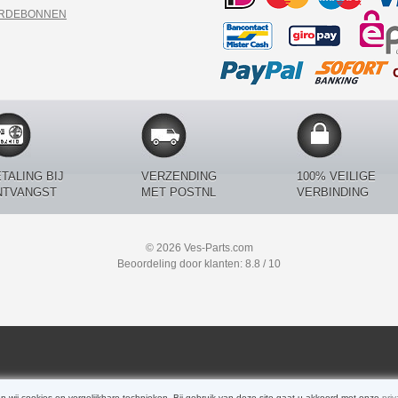
ARDEBONNEN
TALING BIJ
VERZENDING
100% VEILIGE
NTVANGST
MET POSTNL
VERBINDING
© 2026 Ves-Parts.com
Beoordeling door klanten: 8.8 / 10
n wij cookies en vergelijkbare technieken. Bij gebruik van deze site gaat u akkoord met onze
priv