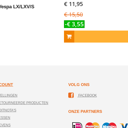
€ 11,95
 Vespa LX/LXV/S
€ 15,50
-€ 3,55
CCOUNT
VOLG ONS
TELLINGEN
FACEBOOK
RETOURNEERDE PRODUCTEN
DITNOTA'S
ONZE PARTNERS
ESSEN
EVENS