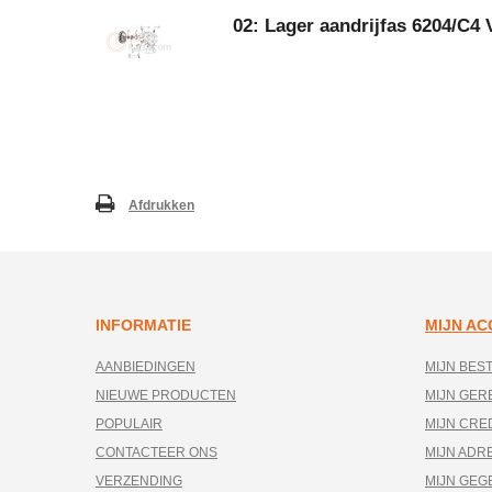
02: Lager aandrijfas 6204/C4
Afdrukken
INFORMATIE
MIJN A
AANBIEDINGEN
MIJN BES
NIEUWE PRODUCTEN
MIJN GE
POPULAIR
MIJN CRE
CONTACTEER ONS
MIJN ADR
VERZENDING
MIJN GEG