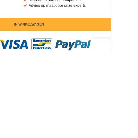
Meer dan 2600+ ophaalpunten
Advies op maat door onze experts
IN WINKELWAGEN