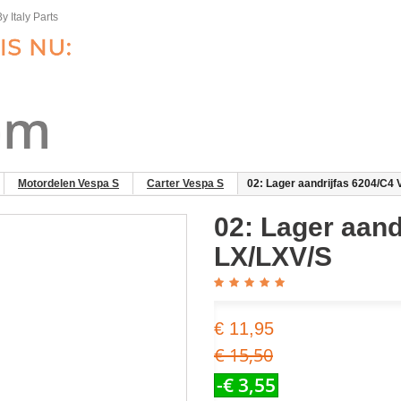
y Italy Parts
Motordelen Vespa S
Carter Vespa S
02: Lager aandrijfas 6204/C4
02: Lager aand
LX/LXV/S
€ 11,95
€ 15,50
-€ 3,55