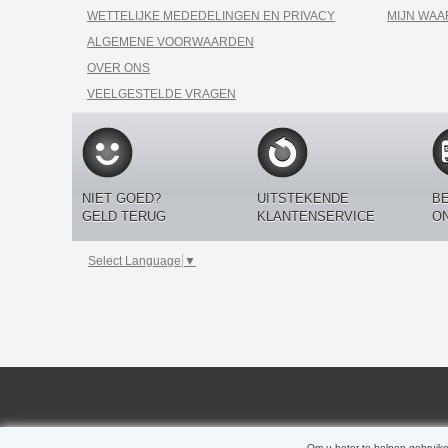
WETTELIJKE MEDEDELINGEN EN PRIVACY
MIJN WA
ALGEMENE VOORWAARDEN
OVER ONS
VEELGESTELDE VRAGEN
NIET GOED?
UITSTEKENDE
BE
GELD TERUG
KLANTENSERVICE
O
Select Language
▼
Om u beter te helpen gebruike