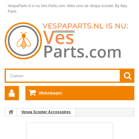
VespaParts.nl is nu Ves-Parts.com: Alles voor de Vespa scooter.
By Italy
Parts
Winkelwagen
Vespa Scooter Accessoires
Vespa Sloten en Beveiliging
Adaptar/Alarmkabelboom Vespa E-
Lux Et2/ET4/LX/LXV/S/Primavera/Sp