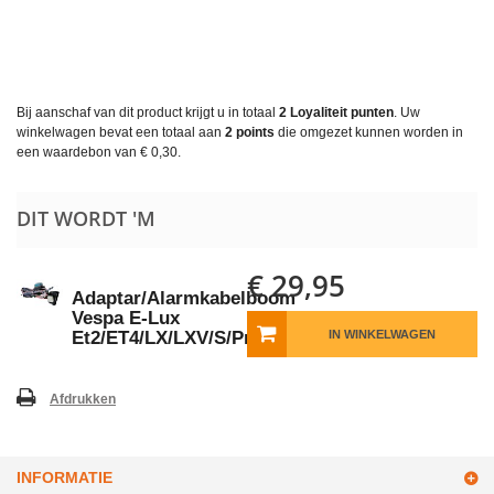
Bij aanschaf van dit product krijgt u in totaal
2
Loyaliteit punten
. Uw
winkelwagen bevat een totaal aan
2
points
die omgezet kunnen worden in
een waardebon van
€ 0,30
.
DIT WORDT 'M
€ 29,95
Adaptar/Alarmkabelboom
Vespa E-Lux
Et2/ET4/LX/LXV/S/Primavera/Sp
IN WINKELWAGEN
Afdrukken
INFORMATIE