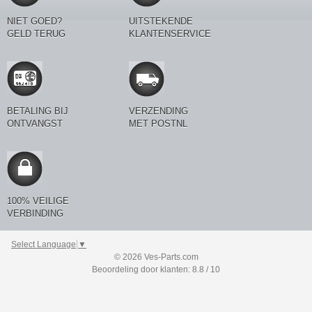
NIET GOED?
UITSTEKENDE
GELD TERUG
KLANTENSERVICE
BETALING BIJ
VERZENDING
ONTVANGST
MET POSTNL
100% VEILIGE
VERBINDING
Select Language
▼
© 2026 Ves-Parts.com
Beoordeling door klanten: 8.8 / 10