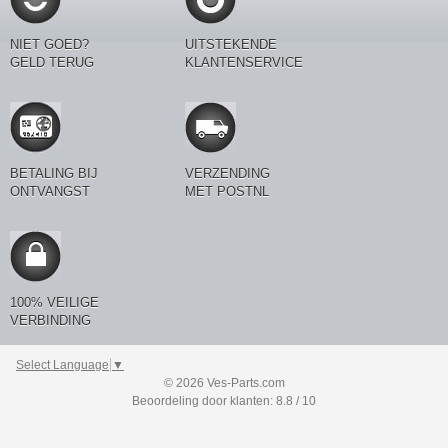
NIET GOED?
UITSTEKENDE
GELD TERUG
KLANTENSERVICE
BETALING BIJ
VERZENDING
ONTVANGST
MET POSTNL
100% VEILIGE
VERBINDING
Select Language
▼
© 2026 Ves-Parts.com
Beoordeling door klanten: 8.8 / 10