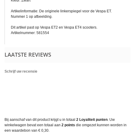
Kleur: Zwart
Artikelinformatie: De originele linkerspiegel voor de Vespa ET.
Nummer 1 op afbeelding.
Dit artikel past op Vespa ET2 en Vespa ET4 scooters.
Artikelnummer: 581554
LAATSTE REVIEWS
Schrijf uw recensie
Bij aanschaf van dit product krijgt u in totaal
2
Loyaliteit punten
. Uw
winkelwagen bevat een totaal aan
2
points
die omgezet kunnen worden in
een waardebon van
€ 0,30
.