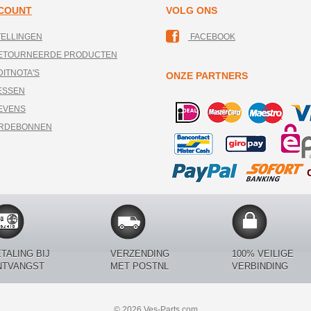
CCOUNT
VOLG ONS
TELLINGEN
FACEBOOK
RETOURNEERDE PRODUCTEN
DITNOTA'S
ONZE PARTNERS
ESSEN
EVENS
ARDEBONNEN
TALING BIJ
VERZENDING
100% VEILIGE
NTVANGST
MET POSTNL
VERBINDING
© 2026 Ves-Parts.com