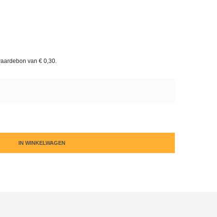
waardebon van
€ 0,30
.
IN WINKELWAGEN