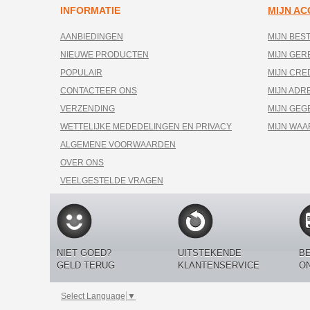
INFORMATIE
MIJN A
AANBIEDINGEN
MIJN BES
NIEUWE PRODUCTEN
MIJN GE
POPULAIR
MIJN CRE
CONTACTEER ONS
MIJN ADR
VERZENDING
MIJN GEG
WETTELIJKE MEDEDELINGEN EN PRIVACY
MIJN WA
ALGEMENE VOORWAARDEN
OVER ONS
VEELGESTELDE VRAGEN
NIET GOED?
UITSTEKENDE
BE
GELD TERUG
KLANTENSERVICE
O
Select Language
▼