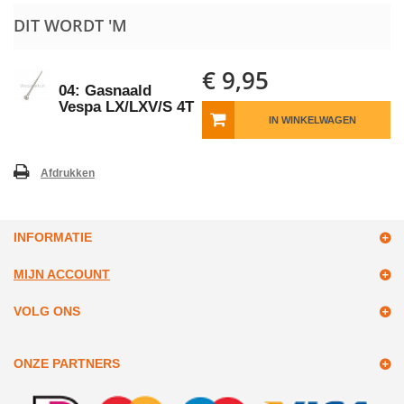
DIT WORDT 'M
€ 9,95
04: Gasnaald
Vespa LX/LXV/S 4T
IN WINKELWAGEN
Afdrukken
INFORMATIE
MIJN ACCOUNT
VOLG ONS
ONZE PARTNERS