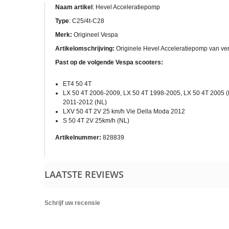
Naam artikel
: Hevel Acceleratiepomp
Type
: C25/4t-C28
Merk:
Origineel Vespa
Artikelomschrijving:
Originele Hevel Acceleratiepomp van ve
Past op de volgende Vespa scooters:
ET4 50 4T
LX 50 4T 2006-2009, LX 50 4T 1998-2005, LX 50 4T 2005 (
2011-2012 (NL)
LXV 50 4T 2V 25 km/h Vie Della Moda 2012
S 50 4T 2V 25km/h (NL)
Artikelnummer:
828839
LAATSTE REVIEWS
Schrijf uw recensie