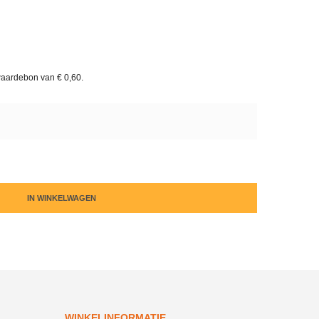
waardebon van
€ 0,60
.
IN WINKELWAGEN
WINKELINFORMATIE