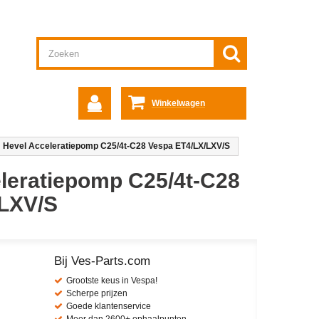
Winkelwagen
: Hevel Acceleratiepomp C25/4t-C28 Vespa ET4/LX/LXV/S
eleratiepomp C25/4t-C28
/LXV/S
Bij Ves-Parts.com
Grootste keus in Vespa!
Scherpe prijzen
Goede klantenservice