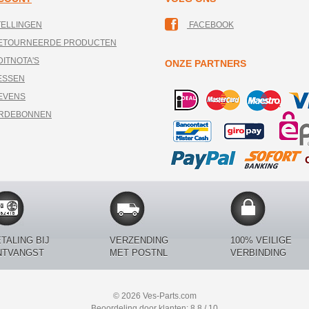
TELLINGEN
FACEBOOK
RETOURNEERDE PRODUCTEN
DITNOTA'S
ONZE PARTNERS
ESSEN
EVENS
ARDEBONNEN
TALING BIJ
VERZENDING
100% VEILIGE
NTVANGST
MET POSTNL
VERBINDING
© 2026 Ves-Parts.com
Beoordeling door klanten: 8.8 / 10