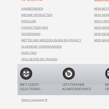
AANBIEDINGEN
MIJN BES
NIEUWE PRODUCTEN
MIJN GE
POPULAIR
MIJN CRE
CONTACTEER ONS
MIJN ADR
VERZENDING
MIJN GEG
WETTELIJKE MEDEDELINGEN EN PRIVACY
MIJN WA
ALGEMENE VOORWAARDEN
OVER ONS
VEELGESTELDE VRAGEN
NIET GOED?
UITSTEKENDE
BE
GELD TERUG
KLANTENSERVICE
O
Select Language
▼