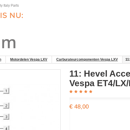
y Italy Parts
n
Motordelen Vespa LXV
Carburateurcomponenten Vespa LXV
11
11: Hevel Acc
Vespa ET4/LX
€ 48,00